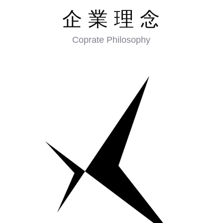
​企業理
念
Coprate Philosophy