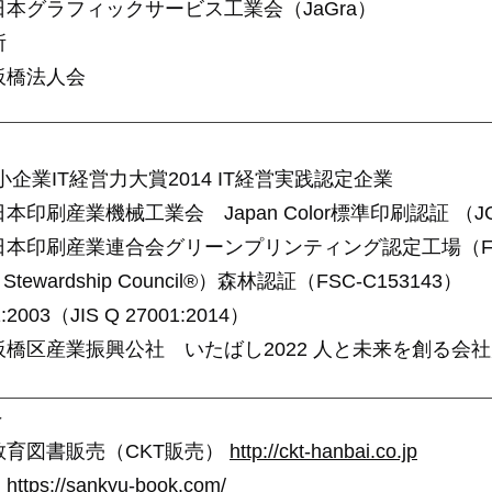
グラフィックサービス工業会（JaGra）
所
橋法人会
企業IT経営力大賞2014 IT経営実践認定企業
刷産業機械工業会 Japan Color標準印刷認証 （JC-
印刷産業連合会グリーンプリンティング認定工場（F-D
Stewardship Council®）森林認証（FSC-C153143）
:2003（JIS Q 27001:2014）
区産業振興公社 いたばし2022 人と未来を創る会社
＞
育図書販売（CKT販売）
http://ckt-hanbai.co.jp
烋
https://sankyu-book.com/